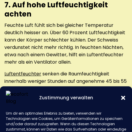
7. Auf hohe Luftfeuchtigkeit
achten
Feuchte Luft fühlt sich bei gleicher Temperatur
deutlich heisser an. Über 60 Prozent Luftfeuchtigkeit
kann der Körper schlechter kühlen. Der Schweiss
verdunstet nicht mehr richtig. In feuchten Nächten,
etwa nach einem Gewitter, hilft ein Luftentfeuchter
mehr als ein Ventilator allein.
Luftentfeuchter
senken die Raumfeuchtigkeit
innerhalb weniger Stunden auf angenehme 45 bis 55
Prozent. Das erhöht den gefühlten Komfort spürbar
und beugt zusätzlich Schimmel vor.
Zustimmung verwalten
8. Wenn nichts mehr hilft:
Um dir ein optimales Erlebnis zu bieten, verwenden wir
Technologien wie Cookies, um Geräteinformationen zu speichern
Mobiles Klimagerät
und/oder darauf zuzugreifen. Wenn du diesen Technologien
zustimmst, können wir Daten wie das Surfverhalten oder eindeutige