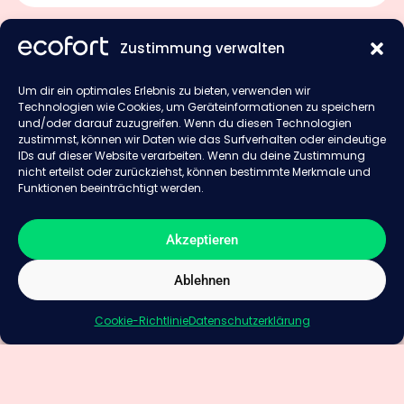
Zustimmung verwalten
21/02/2023
Um dir ein optimales Erlebnis zu bieten, verwenden wir
Wie positioniere ich mein
Technologien wie Cookies, um Geräteinformationen zu speichern
Thermostat richtig? 4 Tipps
und/oder darauf zuzugreifen. Wenn du diesen Technologien
Raumthermostate machen Ihren Alltag
zustimmst, können wir Daten wie das Surfverhalten oder eindeutige
IDs auf dieser Website verarbeiten. Wenn du deine Zustimmung
komfortabler und helfen Ihnen, Ihre Heizkosten
nicht erteilst oder zurückziehst, können bestimmte Merkmale und
zu reduzieren. Mit ihnen können Sie
Funktionen beeinträchtigt werden.
unterschiedliche Temperaturen für Räume
festlegen, Zeitpläne zum Heizen erstellen und
Akzeptieren
die Heizung ortsunabhängig steuern….
Ablehnen
Cookie-Richtlinie
Datenschutzerklärung
Mehr laden