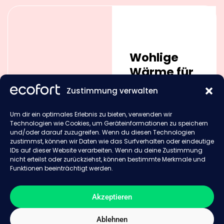
Wohlige
Wärme für
jedes
Zustimmung verwalten
Zuhause.
Um dir ein optimales Erlebnis zu bieten, verwenden wir
Entdecken Sie
Technologien wie Cookies, um Geräteinformationen zu speichern
unsere
und/oder darauf zuzugreifen. Wenn du diesen Technologien
zustimmst, können wir Daten wie das Surfverhalten oder eindeutige
effizienten
IDs auf dieser Website verarbeiten. Wenn du deine Zustimmung
Heizlösungen für
nicht erteilst oder zurückziehst, können bestimmte Merkmale und
kalte Tage.
Funktionen beeinträchtigt werden.
Akzeptieren
Jetzt
Heizgeräte
entdecken
Ablehnen