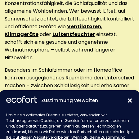
Konzentrationsfähigkeit, die Schlafqualität und das
allgemeine Wohlbefinden. Wer bewusst lüftet, auf
Sonnenschutz achtet, die Luftfeuchtigkeit kontrolliert
und effiziente Geräte wie
Ventilatoren
,
Klimageräte
oder
Luftentfeuchter
einsetzt,
schafft sich eine gesunde und angenehme
Wohnatmosphäre – selbst während längerer
Hitzewellen.
Besonders im Schlafzimmer oder im Homeoffice
kann ein ausgeglichenes Raumklima den Unterschied
machen – zwischen Schlaflosigkeit und erholsamer
Nacht, zwischen Trägheit und Produktivität. Dabei
Zustimmung verwalten
geht es nicht nur um Technik, sondern auch um
einfache, wirkungsvolle Gewohnheiten: richtiges
Um dir ein optimales Erlebnis zu bieten, verwenden wir
Lüften zur richtigen Tageszeit, die Wahl leichter
Technologien wie Cookies, um Geräteinformationen zu speichern
Textilien oder bewusst platzierte Pflanzen können
und/oder darauf zuzugreifen. Wenn du diesen Technologien
zur natürlichen Kühlung beitragen.
zustimmst, können wir Daten wie das Surfverhalten oder eindeutige
IDs auf dieser Website verarbeiten. Wenn du deine Zustimmung