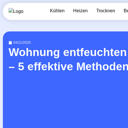
Kühlen
Heizen
Trocknen
B
04/11/2025
Wohnung entfeuchten 
– 5 effektive Methode