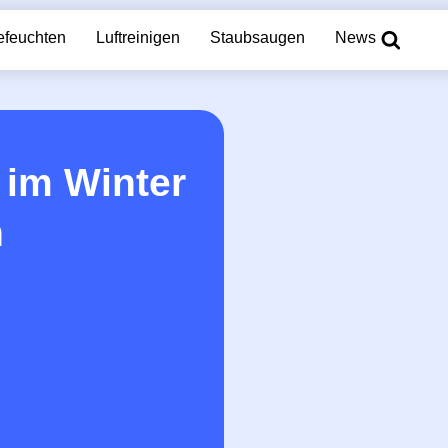
efeuchten
Luftreinigen
Staubsaugen
News
im Winter
n