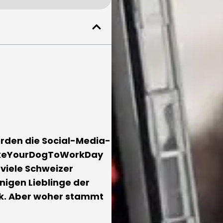
rden die Social-Media-
akeYourDogToWorkDay
viele Schweizer
nigen Lieblinge der
eck. Aber woher stammt