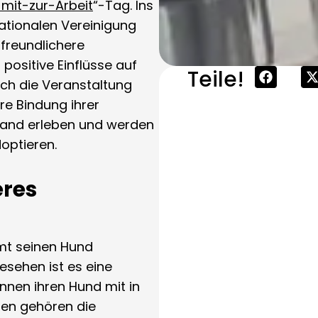
it-zur-Arbeit
“-Tag. Ins
ationalen Vereinigung
erfreundlichere
ositive Einflüsse auf
Teile!
rch die Veranstaltung
re Bindung ihrer
 Hand erleben und werden
optieren.
eres
mmt seinen Hund
gesehen ist es eine
nnen ihren Hund mit in
en gehören die