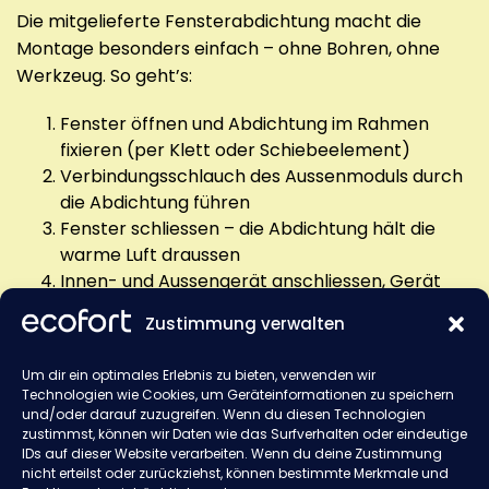
Die mitgelieferte Fensterabdichtung macht die
Montage besonders einfach – ohne Bohren, ohne
Werkzeug. So geht’s:
Fenster öffnen und Abdichtung im Rahmen
fixieren (per Klett oder Schiebeelement)
Verbindungsschlauch des Aussenmoduls durch
die Abdichtung führen
Fenster schliessen – die Abdichtung hält die
warme Luft draussen
Innen- und Aussengerät anschliessen, Gerät
einschalten – fertig!
Zustimmung verwalten
Tipp
: Achten Sie darauf, dass die Schlauchführung
Um dir ein optimales Erlebnis zu bieten, verwenden wir
möglichst kurz und gerade verläuft, um
Technologien wie Cookies, um Geräteinformationen zu speichern
Energieverluste zu vermeiden.
und/oder darauf zuzugreifen. Wenn du diesen Technologien
zustimmst, können wir Daten wie das Surfverhalten oder eindeutige
Die im Lieferumfang enthaltene Fensterabdichtung
IDs auf dieser Website verarbeiten. Wenn du deine Zustimmung
nicht erteilst oder zurückziehst, können bestimmte Merkmale und
lässt sich mit wenigen Handgriffen an Ihr Fenster