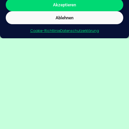
Akzeptieren
Wer rechtzeitig in ein passendes Gerät investiert,
schafft sich eine allergenfreie Wohlfühloase zu Hause
Ablehnen
und kann die warme Jahreszeit endlich wieder
geniessen.
Cookie-Richtlinie
Datenschutzerklärung