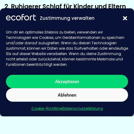
2. Ruhigerer Schlaf für Kinder und Eltern
Viele Kinder mit Neurodermitis leiden unter
Zustimmung verwalten
unruhigem Schlaf, da Juckreiz und Hautspannungen
nachts oft intensiver wahrgenommen werden. Die
Um dir ein optimales Erlebnis zu bieten, verwenden wir
Technologien wie Cookies, um Geräteinformationen zu speichern
Kombination aus befeuchteter und gereinigter Luft
und/oder darauf zuzugreifen. Wenn du diesen Technologien
kann den nächtlichen Juckreiz deutlich reduzieren
zustimmst, können wir Daten wie das Surfverhalten oder eindeutige
und sorgt für ein angenehmeres Schlafklima.
IDs auf dieser Website verarbeiten. Wenn du deine Zustimmung
nicht erteilst oder zurückziehst, können bestimmte Merkmale und
Funktionen beeinträchtigt werden.
Ein Hybrid-Luftbefeuchter schafft somit ideale
Bedingungen für
längeren, tieferen und
erholsameren Schlaf
– was nicht nur dem Kind
Akzeptieren
guttut, sondern auch die Eltern spürbar entlastet. Ein
Ablehnen
ruhiges Schlafzimmerklima wirkt sich positiv auf die
gesamte Familiensituation aus.
Cookie-Richtlinie
Datenschutzerklärung
3. Mehr Wohlbefinden für Atemwege
und Immunsystem