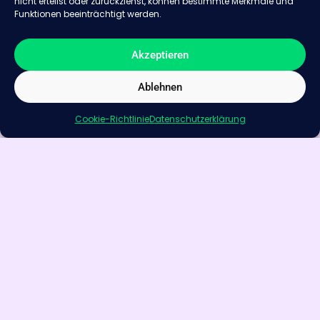
nicht erteilst oder zurückziehst, können bestimmte Merkmale und
Funktionen beeinträchtigt werden.
Hier kommen Sie direkt zum Produkt
Akzeptieren
VORIGER BEITRAG
NÄCHSTER BEITRAG
Ablehnen
Gtech Multi Autostaubsauger
Ultraleichtes Design trifft auf starke Saugkraft: Der ecoQ Rena PowerLite Handstaubsauger
Cookie-Richtlinie
Datenschutzerklärung
Teile!
DE