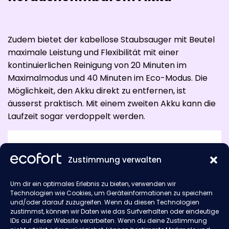
Zudem bietet der kabellose Staubsauger mit Beutel
maximale Leistung und Flexibilität mit einer
kontinuierlichen Reinigung von 20 Minuten im
Maximalmodus und 40 Minuten im Eco-Modus. Die
Möglichkeit, den Akku direkt zu entfernen, ist
äusserst praktisch. Mit einem zweiten Akku kann die
Laufzeit sogar verdoppelt werden.
Zustimmung verwalten
Kabellos mit Beutel
Um dir ein optimales Erlebnis zu bieten, verwenden wir
Sie möchten mehr erfahren? Klicken Sie
Technologien wie Cookies, um Geräteinformationen zu speichern
jetzt auf den Link und erfahren Sie alles über
und/oder darauf zuzugreifen. Wenn du diesen Technologien
zustimmst, können wir Daten wie das Surfverhalten oder eindeutige
den Gtech Pro Bag 2!
IDs auf dieser Website verarbeiten. Wenn du deine Zustimmung