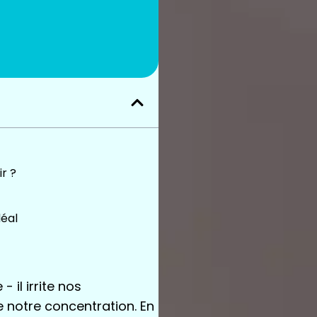
ir ?
déal
- il irrite nos
e notre concentration. En