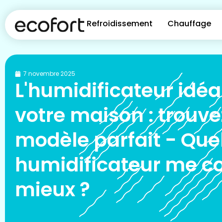
Refroidissement
Chauffage
7 novembre 2025
L'humidificateur idéa
votre maison : trouve
modèle parfait - Que
humidificateur me co
mieux ?