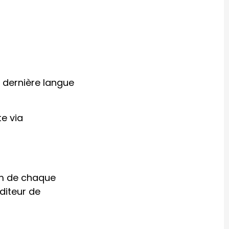
a dernière langue
te via
om de chaque
diteur de