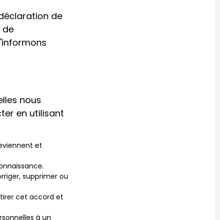
déclaration de
n de
t'informons
elles nous
er en utilisant
deviennent et
connaissance.
orriger, supprimer ou
tirer cet accord et
rsonnelles à un