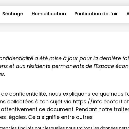
Séchage
Humidification
Purification de l’air
A
nfidentialité a été mise à jour pour la dernière fo
oyens et aux résidents permanents de l'Espace éc
se.
 de confidentialité, nous expliquons ce que nous f
s collectées à ton sujet via
https://info.ecofort.c
attentivement ce document. Pendant notre traite
s légales. Cela signifie entre autres
ment les finalités pour lesquelles nous traitons les données perso