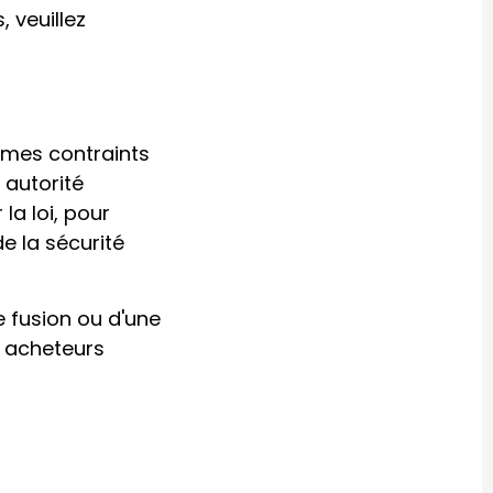
, veuillez
mmes contraints
 autorité
la loi, pour
e la sécurité
e fusion ou d'une
x acheteurs