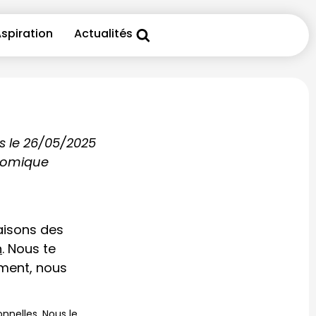
spiration
Actualités
is le 26/05/2025
onomique
aisons des
h
. Nous te
ment, nous
nnelles. Nous le