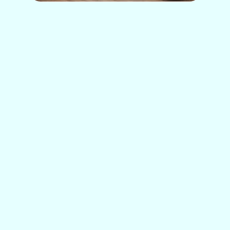
Protégez-vous pendant la
saison froide
Découvrez les avantages d'un
humidificateur d'air pour votre maison. Un
climat intérieur agréable et sain est à
portée de clic.