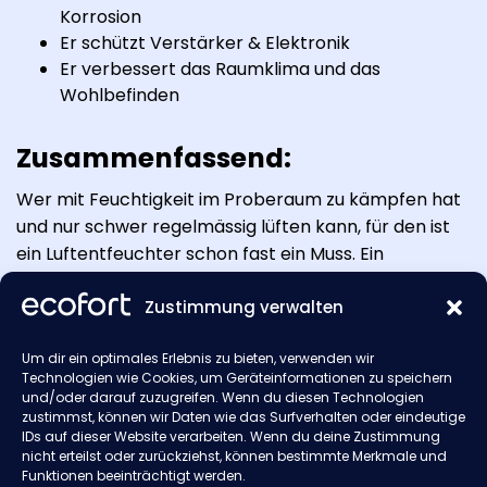
Korrosion
Er schützt Verstärker & Elektronik
Er verbessert das Raumklima und das
Wohlbefinden
Zusammenfassend:
Wer mit Feuchtigkeit im Proberaum zu kämpfen hat
und nur schwer regelmässig lüften kann, für den ist
ein Luftentfeuchter schon fast ein Muss. Ein
kontrolliertes Raumklima schützt nämlich nicht nur
die Instrumente und das Material, sondern auch die
Zustimmung verwalten
eigene Gesundheit. Übrigens: Wie sich Schimmel auf
Um dir ein optimales Erlebnis zu bieten, verwenden wir
Instrumente und Gesundheit auswirkt, erfährt man in
Technologien wie Cookies, um Geräteinformationen zu speichern
unserem Artikel zu
Schimmel im Bandraum
und/oder darauf zuzugreifen. Wenn du diesen Technologien
vermeiden – was tun?
zustimmst, können wir Daten wie das Surfverhalten oder eindeutige
IDs auf dieser Website verarbeiten. Wenn du deine Zustimmung
nicht erteilst oder zurückziehst, können bestimmte Merkmale und
Funktionen beeinträchtigt werden.